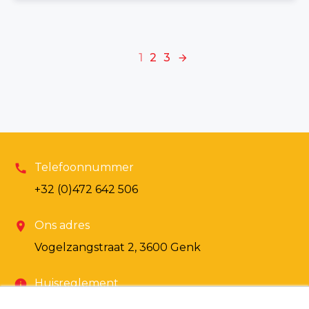
1
2
3
arrow_forward
Telefoonnummer
call
+32 (0)472 642 506
Ons adres
location_on
Vogelzangstraat 2, 3600 Genk
Huisreglement
info
Raadpleeg onze algemene voorwaarden