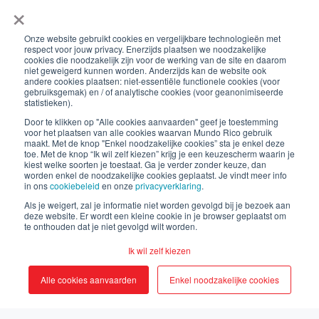
×
Onze website gebruikt cookies en vergelijkbare technologieën met
respect voor jouw privacy. Enerzijds plaatsen we noodzakelijke
cookies die noodzakelijk zijn voor de werking van de site en daarom
local_offer
niet geweigerd kunnen worden. Anderzijds kan de website ook
recept
dessert
andere cookies plaatsen: niet-essentiële functionele cookies (voor
gebruiksgemak) en / of analytische cookies (voor geanonimiseerde
Recept: Snelle
statistieken).
Door te klikken op "Alle cookies aanvaarden" geef je toestemming
voor het plaatsen van alle cookies waarvan Mundo Rico gebruik
kaneelrolletjes
maakt. Met de knop "Enkel noodzakelijke cookies” sta je enkel deze
toe. Met de knop “Ik wil zelf kiezen” krijg je een keuzescherm waarin je
kiest welke soorten je toestaat. Ga je verder zonder keuze, dan
worden enkel de noodzakelijke cookies geplaatst. Je vindt meer info
in ons
cookiebeleid
en onze
privacyverklaring
.
by
Simona
Als je weigert, zal je informatie niet worden gevolgd bij je bezoek aan
deze website. Er wordt een kleine cookie in je browser geplaatst om
te onthouden dat je niet gevolgd wilt worden.
29-okt-2024 21:27:21
Ik wil zelf kiezen
Alle cookies aanvaarden
Enkel noodzakelijke cookies