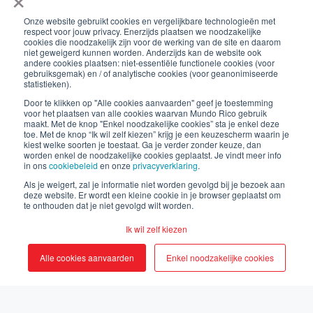
local_offer
Onze website gebruikt cookies en vergelijkbare technologieën met
kookworkshop
teambuilding
respect voor jouw privacy. Enerzijds plaatsen we noodzakelijke
cookies die noodzakelijk zijn voor de werking van de site en daarom
niet geweigerd kunnen worden. Anderzijds kan de website ook
De eerste kookbattles
andere cookies plaatsen: niet-essentiële functionele cookies (voor
gebruiksgemak) en / of analytische cookies (voor geanonimiseerde
van België – Mundo Rico
statistieken).
Door te klikken op "Alle cookies aanvaarden" geef je toestemming
voor het plaatsen van alle cookies waarvan Mundo Rico gebruik
Genk
maakt. Met de knop "Enkel noodzakelijke cookies” sta je enkel deze
toe. Met de knop “Ik wil zelf kiezen” krijg je een keuzescherm waarin je
kiest welke soorten je toestaat. Ga je verder zonder keuze, dan
worden enkel de noodzakelijke cookies geplaatst. Je vindt meer info
in ons
cookiebeleid
en onze
privacyverklaring
.
by
Simona
Als je weigert, zal je informatie niet worden gevolgd bij je bezoek aan
deze website. Er wordt een kleine cookie in je browser geplaatst om
te onthouden dat je niet gevolgd wilt worden.
29-okt-2025 13:55:29
Ik wil zelf kiezen
Alle cookies aanvaarden
Enkel noodzakelijke cookies