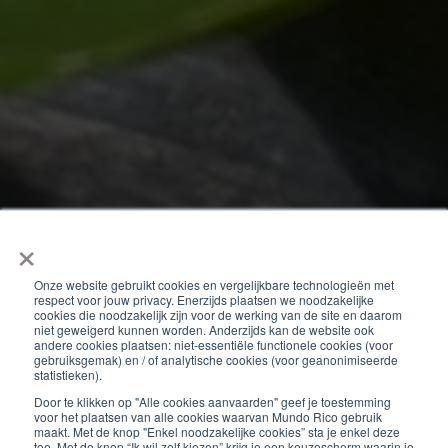
×
Onze website gebruikt cookies en vergelijkbare technologieën met
respect voor jouw privacy. Enerzijds plaatsen we noodzakelijke
cookies die noodzakelijk zijn voor de werking van de site en daarom
niet geweigerd kunnen worden. Anderzijds kan de website ook
andere cookies plaatsen: niet-essentiële functionele cookies (voor
gebruiksgemak) en / of analytische cookies (voor geanonimiseerde
local_offer
statistieken).
recept
tips
Door te klikken op "Alle cookies aanvaarden" geef je toestemming
voor het plaatsen van alle cookies waarvan Mundo Rico gebruik
Vijgenbladpesto
maakt. Met de knop "Enkel noodzakelijke cookies” sta je enkel deze
toe. Met de knop “Ik wil zelf kiezen” krijg je een keuzescherm waarin je