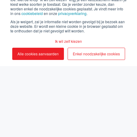
kiest welke soorten je toestaat. Ga je verder zonder keuze, dan
worden enkel de noodzakelijke cookies geplaatst. Je vindt meer info
in ons
cookiebeleid
en onze
privacyverklaring
.
by
Simona
Als je weigert, zal je informatie niet worden gevolgd bij je bezoek aan
deze website. Er wordt een kleine cookie in je browser geplaatst om
te onthouden dat je niet gevolgd wilt worden.
17-jun-2025 21:07:48
Ik wil zelf kiezen
Alle cookies aanvaarden
Enkel noodzakelijke cookies
Wat houd ik van onze tuin! Thomas van
Olijfbomen Limburg heeft in 2024 ons 3 mega
vijgenbomen aangeleverd. Prachtige vruchtrijke
bomen die vol staan. Maar in afwachting tot de
eerste rijpe vijgen, kijken we al even naar de
bladeren. We hebben ook druivelaars geplant