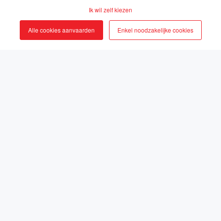
Ik wil zelf kiezen
Alle cookies aanvaarden
Enkel noodzakelijke cookies