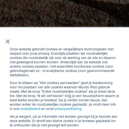
×
Onze website gebruikt cookies en vergelijkbare technologieën met
respect voor jouw privacy. Enerzijds plaatsen we noodzakelijke
cookies die noodzakelijk zijn voor de werking van de site en daarom
niet geweigerd kunnen worden. Anderzijds kan de website ook
andere cookies plaatsen: niet-essentiële functionele cookies (voor
gebruiksgemak) en / of analytische cookies (voor geanonimiseerde
statistieken).
Door te klikken op "Alle cookies aanvaarden" geef je toestemming
Mundo Rico Blogt
voor het plaatsen van alle cookies waarvan Mundo Rico gebruik
maakt. Met de knop "Enkel noodzakelijke cookies” sta je enkel deze
toe. Met de knop “Ik wil zelf kiezen” krijg je een keuzescherm waarin je
kiest welke soorten je toestaat. Ga je verder zonder keuze, dan
worden enkel de noodzakelijke cookies geplaatst. Je vindt meer info
In 'Mundo Rico Blogt' delen we onze verrukkelijke
in ons
cookiebeleid
en onze
privacyverklaring
.
recepten, nuttige kooktips en boeiende culinaire
Als je weigert, zal je informatie niet worden gevolgd bij je bezoek aan
(reis)verhalen. Laat je inspireren om creatief aan de
deze website. Er wordt een kleine cookie in je browser geplaatst om
te onthouden dat je niet gevolgd wilt worden.
slag te gaan in de keuken!